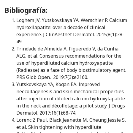
Bibliografía:
Loghem JV, Yutskovskaya YA. Werschler P. Calcium
hydroxilapatite: over a decade of clinical
experience. J ClinAesthet Dermatol. 2015;8(1):38-
49.
Trindade de Almeida A, Figueredo V, da Cunha
ALG, et al. Consensus recommendations for the
use of hyperdiluted calcium hydroxyapatite
(Radiesse) as a face of body biostimulatory agent.
PRS Glob Open. 2019;7(3):e2160.
Yutskovskaya YA, Kogan EA. Improved
neocollagenesis and skin mechanical properties
after injection of diluted calcium hydroxylapatite
in the neck and décolletage: a pilot study. J Drugs
Dermatol. 2017;16(1):68-74.
Lorenc Z Paul, Black Jeanette M, Cheung Jessie S,
et al. Skin tightening with hyperdilute