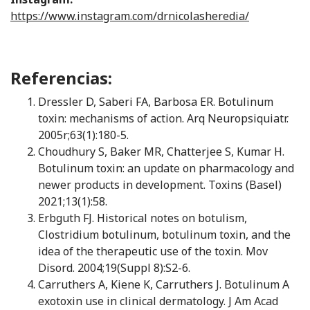
https://www.instagram.com/drnicolasheredia/
Referencias:
Dressler D, Saberi FA, Barbosa ER. Botulinum
toxin: mechanisms of action. Arq Neuropsiquiatr.
2005r;63(1):180-5.
Choudhury S, Baker MR, Chatterjee S, Kumar H.
Botulinum toxin: an update on pharmacology and
newer products in development. Toxins (Basel)
2021;13(1):58.
Erbguth FJ. Historical notes on botulism,
Clostridium botulinum, botulinum toxin, and the
idea of the therapeutic use of the toxin. Mov
Disord. 2004;19(Suppl 8):S2-6.
Carruthers A, Kiene K, Carruthers J. Botulinum A
exotoxin use in clinical dermatology. J Am Acad