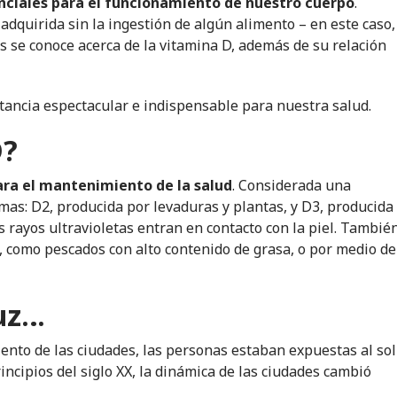
nciales para el funcionamiento de nuestro cuerpo
.
adquirida sin la ingestión de algún alimento – en este caso,
ás se conoce acerca de la vitamina D, además de su relación
tancia espectacular e indispensable para nuestra salud.
D?
ara el mantenimiento de la salud
. Considerada una
as: D2, producida por levaduras y plantas, y D3, producida
rayos ultravioletas entran en contacto con la piel. Tambié
, como pescados con alto contenido de grasa, o por medio de
luz…
miento de las ciudades, las personas estaban expuestas al sol
ncipios del siglo XX, la dinámica de las ciudades cambió