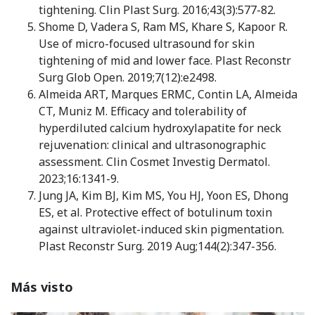
tightening. Clin Plast Surg. 2016;43(3):577-82.
Shome D, Vadera S, Ram MS, Khare S, Kapoor R.
Use of micro-focused ultrasound for skin
tightening of mid and lower face. Plast Reconstr
Surg Glob Open. 2019;7(12):e2498.
Almeida ART, Marques ERMC, Contin LA, Almeida
CT, Muniz M. Efficacy and tolerability of
hyperdiluted calcium hydroxylapatite for neck
rejuvenation: clinical and ultrasonographic
assessment. Clin Cosmet Investig Dermatol.
2023;16:1341-9.
Jung JA, Kim BJ, Kim MS, You HJ, Yoon ES, Dhong
ES, et al. Protective effect of botulinum toxin
against ultraviolet-induced skin pigmentation.
Plast Reconstr Surg. 2019 Aug;144(2):347-356.
Más visto