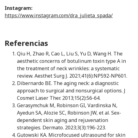
Instagram:
https://www.instagram.com/dra_julieta_spada/
Referencias
Qiu H, Zhao R, Cao L, Liu S, Yu D, Wang H. The
aesthetic concerns of botulinum toxin type A in
the treatment of neck wrinkles: a systematic
review. Aesthet Surg J. 2021;41(6):NP592-NP601.
Dibernardo BE. The aging neck: a diagnostic
approach to surgical and nonsurgical options. J
Cosmet Laser Ther. 2013;15(2):56-64.
Gerasymchuk M, Robinson GI, Vardinska N,
Ayedun SA, Alozie SC, Robinson JW, et al. Sex-
dependent skin aging and rejuvenation
strategies. Dermato. 2023;3(3):196-223.
Gutowski KA. Microfocused ultrasound for skin